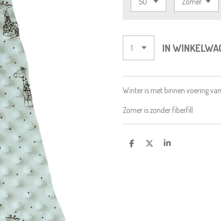
IN WINKELWA
Winter is met binnen voering van
Zomer is zonder fiberfill
D
D
S
E
E
H
L
E
A
E
L
R
N
E