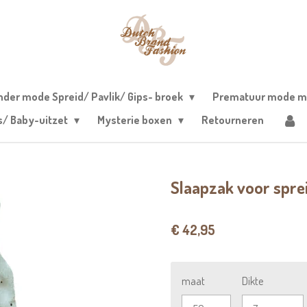
nder mode Spreid/ Pavlik/ Gips- broek
Prematuur mode m
s/ Baby-uitzet
Mysterie boxen
Retourneren
Slaapzak voor sprei
€ 42,95
maat
Dikte