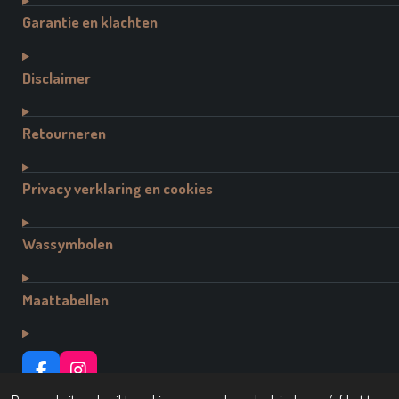
Garantie en klachten
Disclaimer
Retourneren
Privacy verklaring en cookies
Wassymbolen
Maattabellen
F
I
A
N
© 2021 - 2026 Dutch Brand Fashion