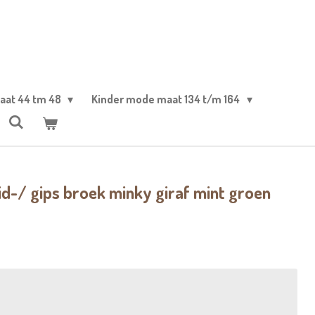
aat 44 tm 48
Kinder mode maat 134 t/m 164
d-/ gips broek minky giraf mint groen