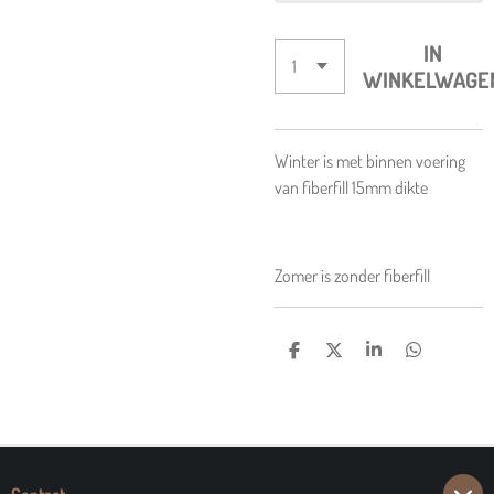
IN
WINKELWAGE
Winter is met binnen voering
van fiberfill 15mm dikte
Zomer is zonder fiberfill
D
D
S
D
E
E
H
E
L
E
A
L
E
L
R
E
N
E
N
Contact