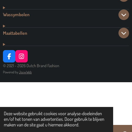
Wassymbolen
Maattabellen
F
I
A
N
© 2021 - 2026 Dutch Brand Fashion
C
S
Powered by
JouwWeb
E
T
B
A
O
G
O
R
K
A
M
Deze website gebruikt cookies voor analyse-doeleinden
en/of het tonen van advertenties. Door gebruik te blijven
maken van de site gaat u hiermee akkoord.