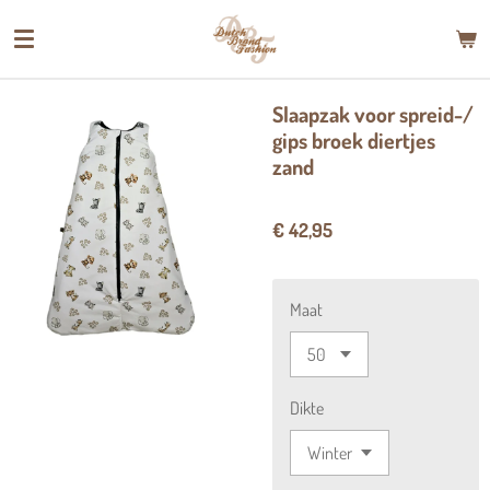
Ga
direct
naar
de
Slaapzak voor spreid-/
hoofdinhoud
gips broek diertjes
zand
€ 42,95
Maat
Dikte