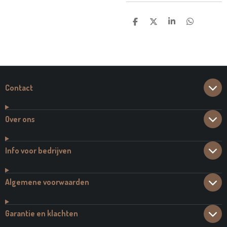
D
D
S
D
E
E
H
E
L
E
A
L
E
L
R
E
N
E
N
Contact
Over ons
Info voor bedrijven
Algemene voorwaarden
Garantie en klachten