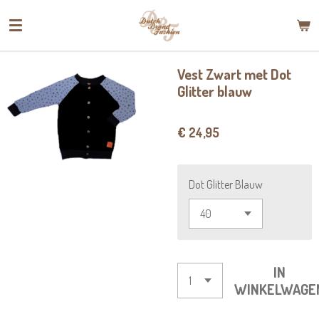
Ga
direct
naar
de
Vest Zwart met Dot
hoofdinhoud
Glitter blauw
€ 24,95
Dot Glitter Blauw
IN
WINKELWAGE