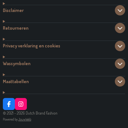
Disclaimer
Retourneren
Privacy verklaring en cookies
Wassymbolen
Maattabellen
F
I
A
N
© 2021 - 2026 Dutch Brand Fashion
C
S
Powered by
JouwWeb
E
T
B
A