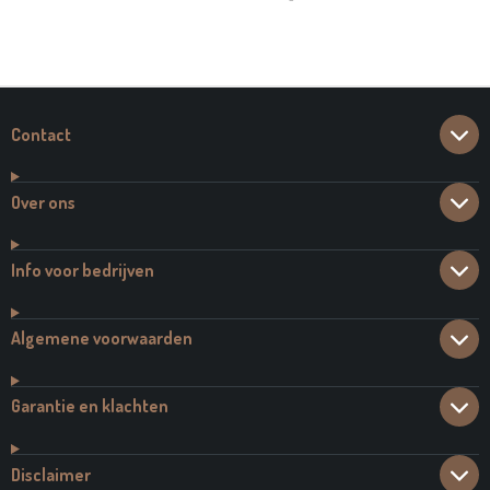
E
E
H
E
L
E
A
L
E
L
R
E
N
E
N
Contact
Over ons
Info voor bedrijven
Algemene voorwaarden
Garantie en klachten
Disclaimer