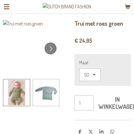
Ga
direct
naar
Trui met roes groen
de
hoofdinhoud
€ 24,95
Maat
IN
WINKELWAGE
D
D
S
D