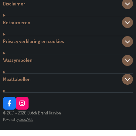
Disclaimer
Retourneren
Privacy verklaring en cookies
Wassymbolen
Maattabellen
F
I
A
N
© 2021 - 2026 Dutch Brand Fashion
C
S
Powered by
JouwWeb
E
T
B
A
O
G