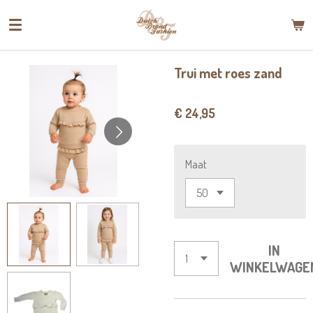
Ga
direct
naar
de
Trui met roes zand
hoofdinhoud
€ 24,95
Maat
IN
WINKELWAGE