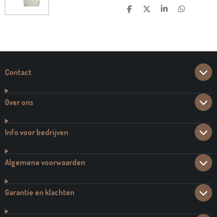
D
D
S
D
E
E
H
E
L
E
A
L
E
L
R
E
N
E
N
Contact
Over ons
Info voor bedrijven
Algemene voorwaarden
Garantie en klachten