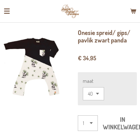
Ga
direct
naar
de
Onesie spreid/ gips/
hoofdinhoud
pavlik zwart panda
€ 34,95
maat
IN
WINKELWAGE