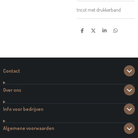
tricot met drukkerband
D
D
S
D
E
E
H
E
L
E
A
L
E
L
R
E
N
E
N
Contact
Over ons
Info voor bedrijven
Algemene voorwaarden