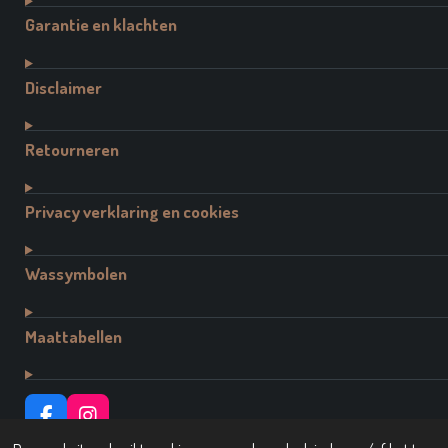
Garantie en klachten
Disclaimer
Retourneren
Privacy verklaring en cookies
Wassymbolen
Maattabellen
F
I
A
N
© 2021 - 2026 Dutch Brand Fashion