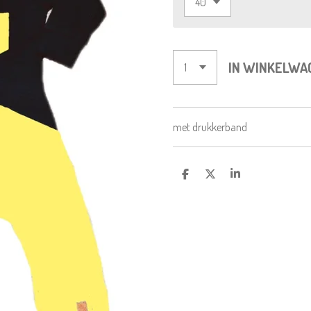
IN WINKELWA
met drukkerband
D
D
S
E
E
H
L
E
A
E
L
R
N
E