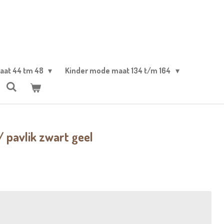
aat 44 tm 48
Kinder mode maat 134 t/m 164
/ pavlik zwart geel