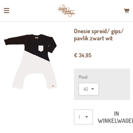
Ga
direct
naar
de
Onesie spreid/ gips/
hoofdinhoud
pavlik zwart wit
€ 34,95
Maat
IN
WINKELWAGE