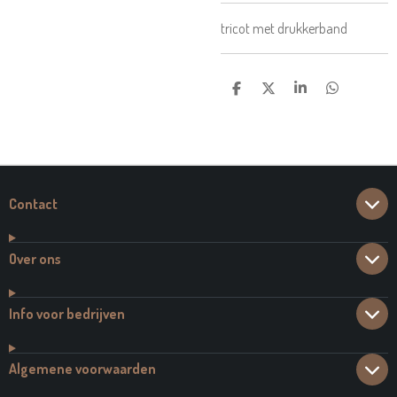
tricot met drukkerband
D
D
S
D
E
E
H
E
L
E
A
L
E
L
R
E
N
E
N
Contact
Over ons
Info voor bedrijven
Algemene voorwaarden