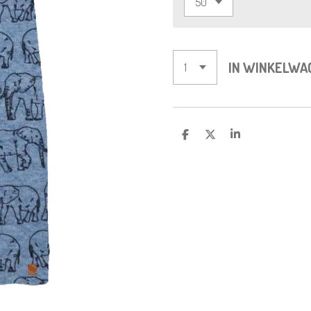
IN WINKELWA
D
D
S
E
E
H
L
E
A
E
L
R
N
E