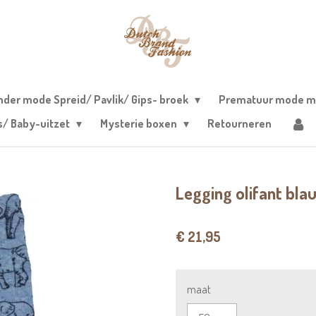
nder mode Spreid/ Pavlik/ Gips- broek
Prematuur mode m
s/ Baby-uitzet
Mysterie boxen
Retourneren
Legging olifant bla
€ 21,95
maat