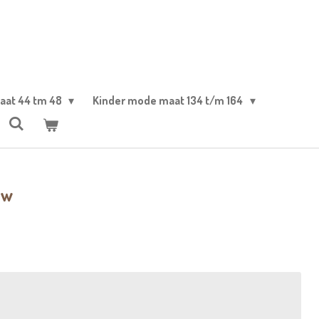
aat 44 tm 48
Kinder mode maat 134 t/m 164
uw