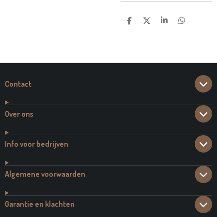
D
D
S
D
E
E
H
E
L
E
A
L
E
L
R
E
N
E
N
Contact
Over ons
Info voor bedrijven
Algemene voorwaarden
Garantie en klachten