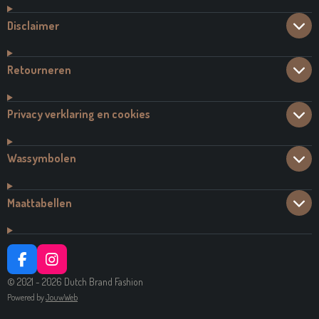
Disclaimer
Retourneren
Privacy verklaring en cookies
Wassymbolen
Maattabellen
F
I
A
N
© 2021 - 2026 Dutch Brand Fashion
C
S
Powered by
JouwWeb
E
T
B
A