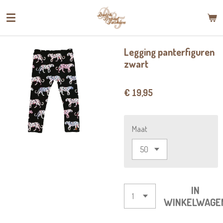
Ga
direct
naar
de
Legging panterfiguren
hoofdinhoud
zwart
€ 19,95
Maat
IN
WINKELWAGE