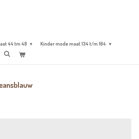
aat 44 tm 48
Kinder mode maat 134 t/m 164
 jeansblauw