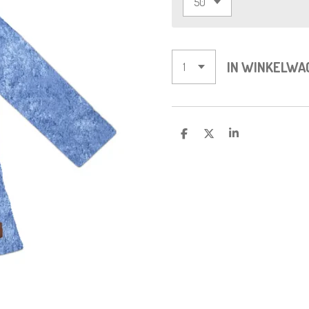
IN WINKELWA
D
D
S
E
E
H
L
E
A
E
L
R
N
E