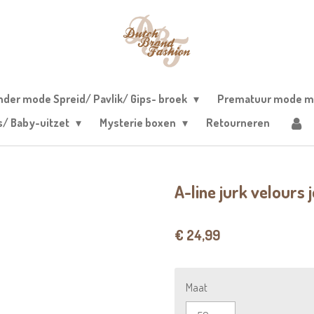
nder mode Spreid/ Pavlik/ Gips- broek
Prematuur mode m
s/ Baby-uitzet
Mysterie boxen
Retourneren
A-line jurk velours
€ 24,99
Maat