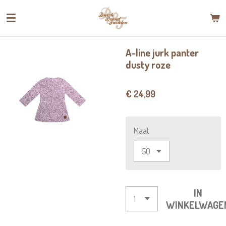
Ga
direct
naar
de
A-line jurk panter
hoofdinhoud
dusty roze
€ 24,99
Maat
IN
WINKELWAGE