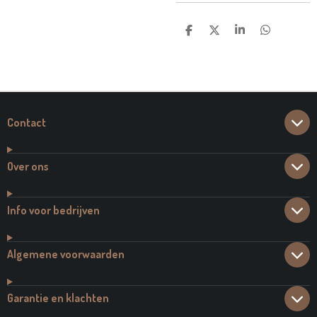
D
D
S
D
E
E
H
E
L
E
A
L
E
L
R
E
N
E
N
Contact
Over ons
Info voor bedrijven
Algemene voorwaarden
Garantie en klachten