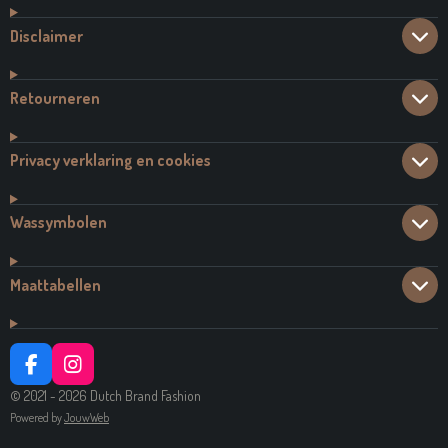
Disclaimer
Retourneren
Privacy verklaring en cookies
Wassymbolen
Maattabellen
F
I
A
N
© 2021 - 2026 Dutch Brand Fashion
C
S
Powered by
JouwWeb
E
T
B
A