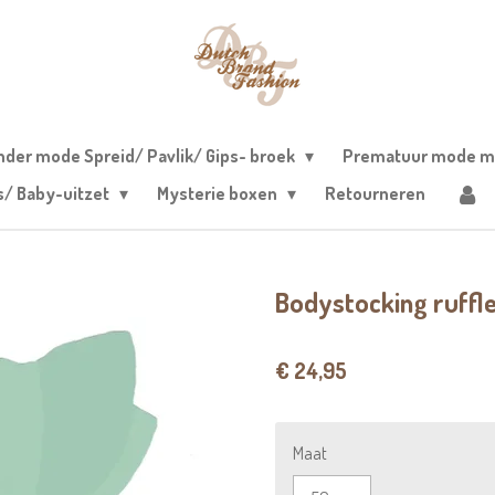
nder mode Spreid/ Pavlik/ Gips- broek
Prematuur mode m
s/ Baby-uitzet
Mysterie boxen
Retourneren
Bodystocking ruffl
€ 24,95
Maat