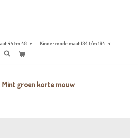
aat 44 tm 48
Kinder mode maat 134 t/m 164
e Mint groen korte mouw