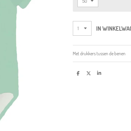
IN WINKELWA
Met drukkers tussen de benen
D
D
S
E
E
H
L
E
A
E
L
R
N
E