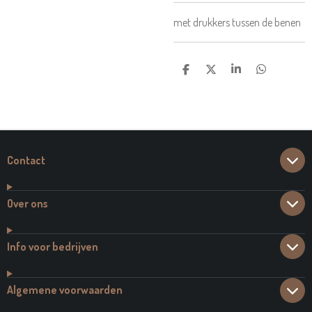
met drukkers tussen de benen
D
D
S
D
E
E
H
E
L
E
A
L
E
L
R
E
N
E
N
Contact
Over ons
Info voor bedrijven
Algemene voorwaarden