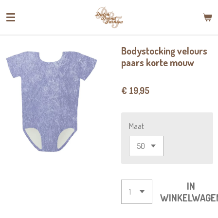
Ga
direct
naar
de
Bodystocking velours
hoofdinhoud
paars korte mouw
€ 19,95
Maat
IN
WINKELWAGE