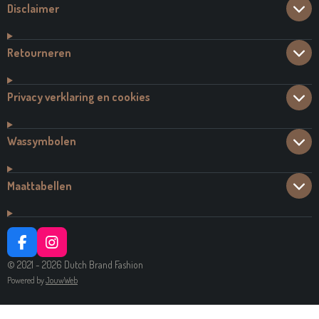
Disclaimer
Retourneren
Privacy verklaring en cookies
Wassymbolen
Maattabellen
F
I
A
N
© 2021 - 2026 Dutch Brand Fashion
C
S
Powered by
JouwWeb
E
T
B
A
O
G