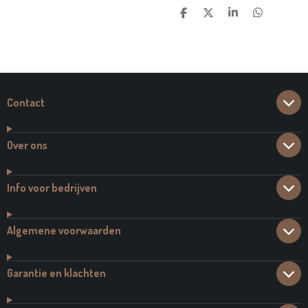
D
D
S
D
E
E
H
E
L
E
A
L
E
L
R
E
N
E
N
Contact
Over ons
Info voor bedrijven
Algemene voorwaarden
Garantie en klachten