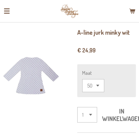
Ga
direct
naar
de
A-line jurk minky wit
hoofdinhoud
€ 24,99
Maat
IN
WINKELWAGE