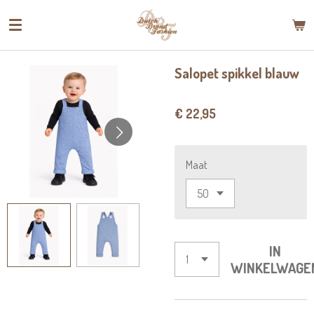
Ga
direct
naar
de
Salopet spikkel blauw
hoofdinhoud
€ 22,95
Maat
IN
WINKELWAGE