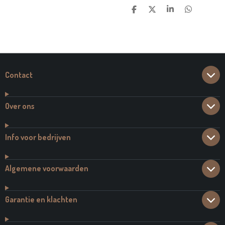
D
D
S
D
E
E
H
E
L
E
A
L
E
L
R
E
N
E
N
Contact
Over ons
Info voor bedrijven
Algemene voorwaarden
Garantie en klachten