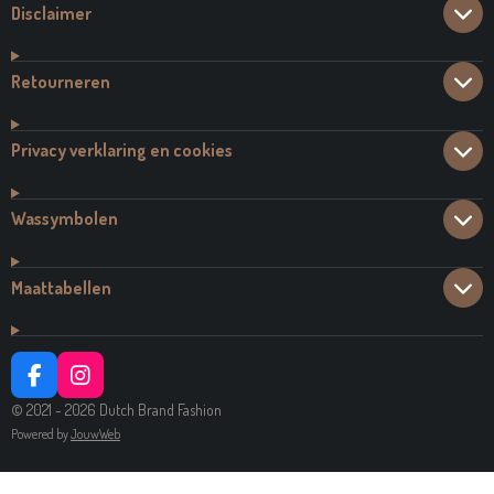
Disclaimer
Retourneren
Privacy verklaring en cookies
Wassymbolen
Maattabellen
F
I
A
N
© 2021 - 2026 Dutch Brand Fashion
C
S
Powered by
JouwWeb
E
T
B
A
O
G