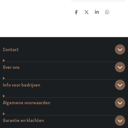
D
D
S
D
E
E
H
E
L
E
A
L
E
L
R
E
N
E
N
Contact
Over ons
Info voor bedrijven
Algemene voorwaarden
Garantie en klachten