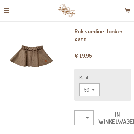
Ga
direct
naar
de
Rok suedine donker
hoofdinhoud
zand
€ 19,95
Maat
IN
WINKELWAGE