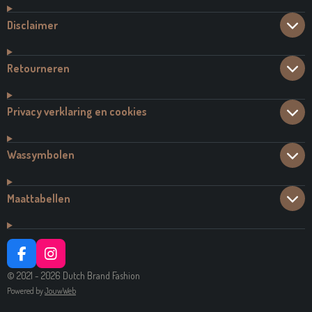
Disclaimer
Retourneren
Privacy verklaring en cookies
Wassymbolen
Maattabellen
F
I
A
N
© 2021 - 2026 Dutch Brand Fashion
C
S
Powered by
JouwWeb
E
T
B
A