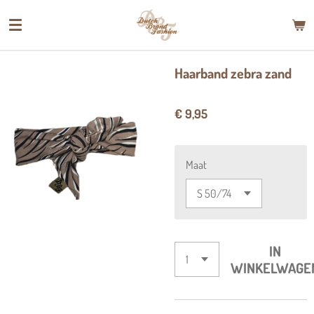
Ga
direct
naar
de
Haarband zebra zand
hoofdinhoud
€ 9,95
Maat
IN
WINKELWAGE