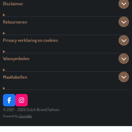
Disclaimer
Retourneren
Privacy verklaring en cookies
Wassymbolen
Maattabellen
F
I
A
N
© 2021 - 2026 Dutch Brand Fashion
C
S
Powered by
JouwWeb
E
T
B
A
O
G