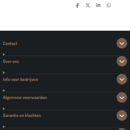
D
D
S
D
E
E
H
E
L
E
A
L
E
L
R
E
N
E
N
Contact
Over ons
Info voor bedrijven
Algemene voorwaarden
Garantie en klachten