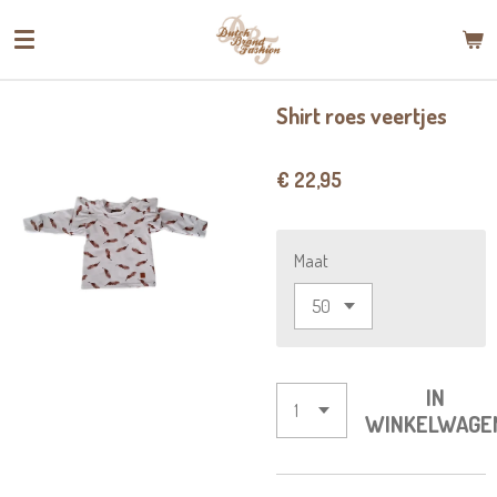
Ga
direct
naar
de
Shirt roes veertjes
hoofdinhoud
€ 22,95
Maat
IN
WINKELWAGE