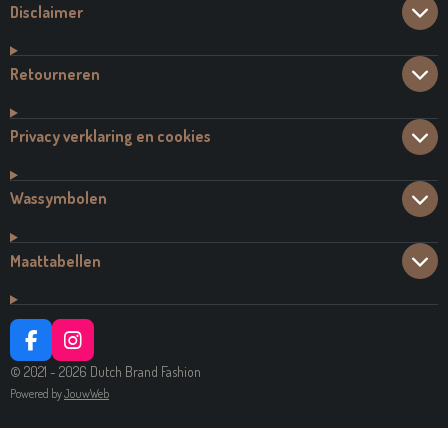
Disclaimer
Retourneren
Privacy verklaring en cookies
Wassymbolen
Maattabellen
F
I
A
N
© 2021 - 2026 Dutch Brand Fashion
C
S
Powered by
JouwWeb
E
T
B
A
O
G