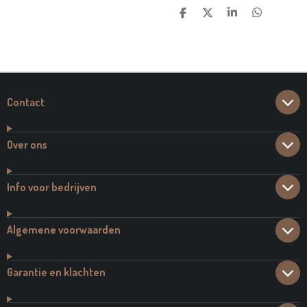
D
D
S
D
E
E
H
E
L
E
A
L
E
L
R
E
N
E
N
Contact
Over ons
Info voor bedrijven
Algemene voorwaarden
Garantie en klachten