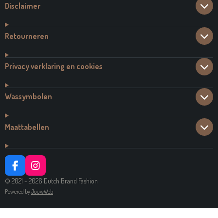
Disclaimer
Retourneren
Privacy verklaring en cookies
Wassymbolen
Maattabellen
F
I
A
N
© 2021 - 2026 Dutch Brand Fashion
C
S
Powered by
JouwWeb
E
T
B
A
O
G