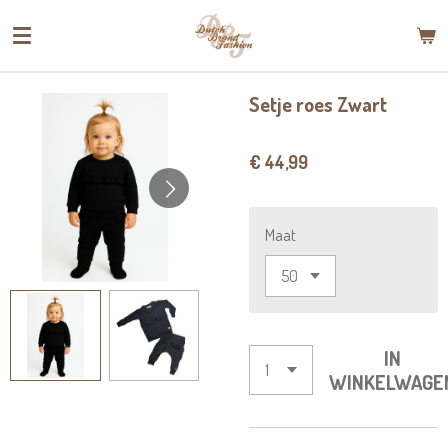
Ga
direct
naar
de
Setje roes Zwart
hoofdinhoud
€ 44,99
Maat
IN
WINKELWAGE