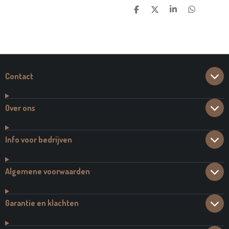
D
D
S
D
E
E
H
E
L
E
A
L
E
L
R
E
N
E
N
Contact
Over ons
Info voor bedrijven
Algemene voorwaarden
Garantie en klachten