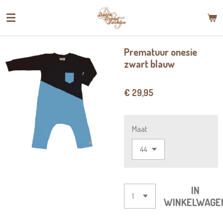
Ga
direct
naar
de
Prematuur onesie
hoofdinhoud
zwart blauw
€ 29,95
Maat
IN
WINKELWAGE