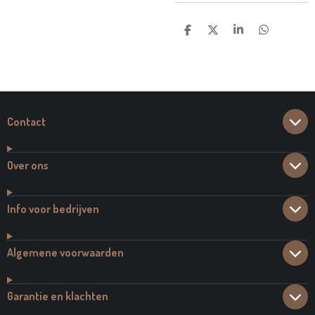
D
D
S
D
E
E
H
E
L
E
A
L
E
L
R
E
N
E
N
Contact
Over ons
Info voor bedrijven
Algemene voorwaarden
Garantie en klachten