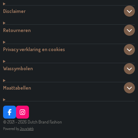
Disclaimer
Retourneren
Privacy verklaring en cookies
Wassymbolen
Maattabellen
F
I
A
N
© 2021 - 2026 Dutch Brand Fashion
C
S
Powered by
JouwWeb
E
T
B
A