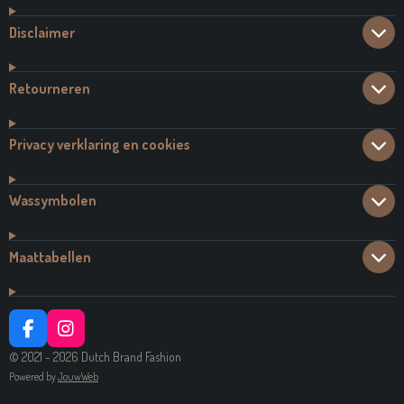
Disclaimer
Retourneren
Privacy verklaring en cookies
Wassymbolen
Maattabellen
F
I
A
N
© 2021 - 2026 Dutch Brand Fashion
C
S
Powered by
JouwWeb
E
T
B
A