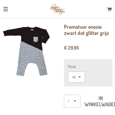
Ga
direct
naar
de
Prematuur onesie
hoofdinhoud
zwart dot glitter grijs
€ 29,95
Maat
IN
WINKELWAGE