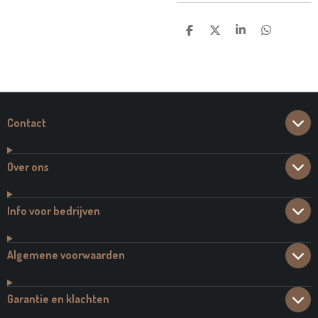
D
D
S
D
E
E
H
E
L
E
A
L
E
L
R
E
N
E
N
Contact
Over ons
Info voor bedrijven
Algemene voorwaarden
Garantie en klachten