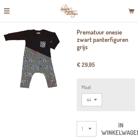
Ga
direct
naar
de
Prematuur onesie
hoofdinhoud
zwart panterfiguren
grijs
€ 29,95
Maat
IN
WINKELWAGE