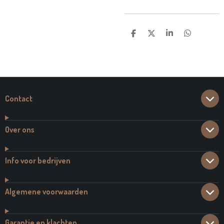
D
D
S
D
E
E
H
E
L
E
A
L
E
L
R
E
N
E
N
Contact
Over ons
Info voor bedrijven
Algemene voorwaarden
Garantie en klachten