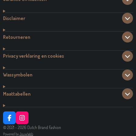
Disclaimer
Retourneren
Privacy verklaring en cookies
Wassymbolen
Maattabellen
F
I
A
N
© 2021 - 2026 Dutch Brand Fashion
C
S
Powered by
JouwWeb