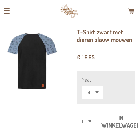
Ga
direct
naar
de
T-Shirt zwart met
hoofdinhoud
dieren blauw mouwen
€ 19,95
Maat
IN
WINKELWAGE