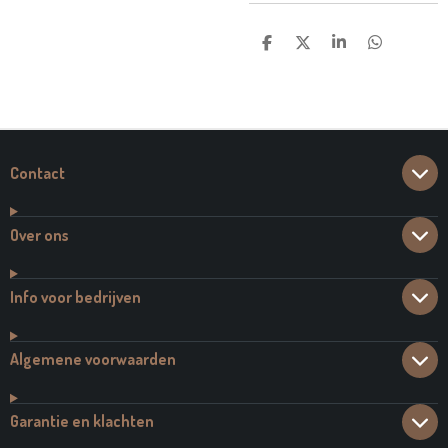
D
D
S
D
E
E
H
E
L
E
A
L
E
L
R
E
N
E
N
Contact
Over ons
Info voor bedrijven
Algemene voorwaarden
Garantie en klachten