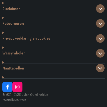
Disclaimer
Retourneren
Privacy verklaring en cookies
Wassymbolen
Maattabellen
F
I
A
N
© 2021 - 2026 Dutch Brand Fashion
C
S
Powered by
JouwWeb
E
T
B
A