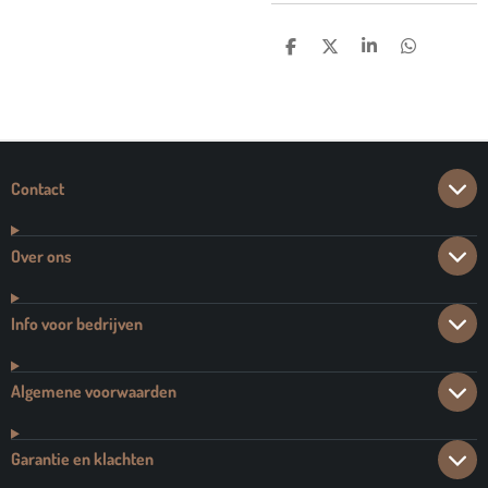
D
D
S
D
E
E
H
E
L
E
A
L
E
L
R
E
N
E
N
Contact
Over ons
Info voor bedrijven
Algemene voorwaarden
Garantie en klachten