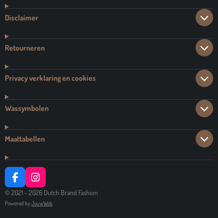
Disclaimer
Retourneren
Privacy verklaring en cookies
Wassymbolen
Maattabellen
F
I
A
N
© 2021 - 2026 Dutch Brand Fashion
C
S
Powered by
JouwWeb
E
T
B
A