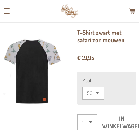
Ga
direct
naar
de
T-Shirt zwart met
hoofdinhoud
safari zon mouwen
€ 19,95
Maat
IN
WINKELWAGE