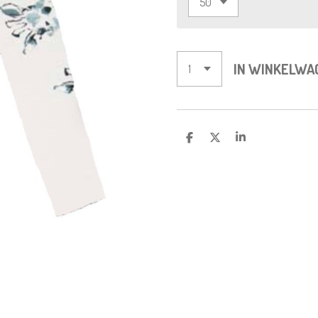
IN WINKELWA
D
D
S
E
E
H
L
E
A
E
L
R
N
E