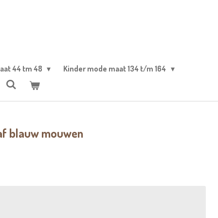
aat 44 tm 48
Kinder mode maat 134 t/m 164
raf blauw mouwen