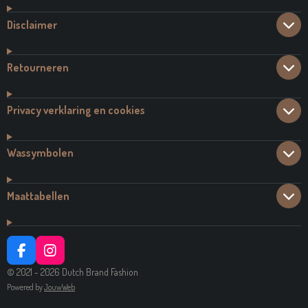
Disclaimer
Retourneren
Privacy verklaring en cookies
Wassymbolen
Maattabellen
F
I
A
N
© 2021 - 2026 Dutch Brand Fashion
C
S
Powered by
JouwWeb
E
T
B
A