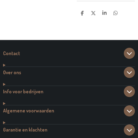
D
D
S
D
E
E
H
E
L
E
A
L
E
L
R
E
N
E
N
Contact
Over ons
Info voor bedrijven
Algemene voorwaarden
Garantie en klachten