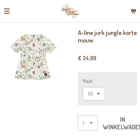
Ga
direct
naar
de
A-line jurk jungle korte
hoofdinhoud
mouw
€ 24,99
Maat
IN
WINKELWAGE