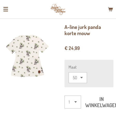
Ga
direct
naar
de
A-line jurk panda
hoofdinhoud
korte mouw
€ 24,99
Maat
IN
WINKELWAGE