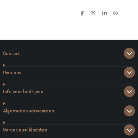
D
D
S
D
E
E
H
E
L
E
A
L
E
L
R
E
N
E
N
Contact
Over ons
Info voor bedrijven
Algemene voorwaarden
Garantie en klachten