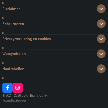
Disclaimer
Retourneren
Privacy verklaring en cookies
Wassymbolen
Maattabellen
F
I
A
N
© 2021 - 2026 Dutch Brand Fashion
C
S
Powered by
JouwWeb
E
T
B
A