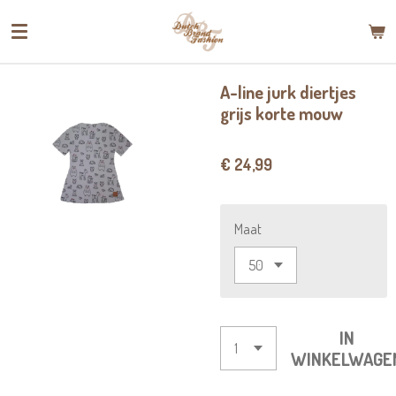
Ga
direct
naar
de
A-line jurk diertjes
hoofdinhoud
grijs korte mouw
€ 24,99
Maat
IN
WINKELWAGE