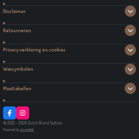
Disclaimer
Retourneren
Privacy verklaring en cookies
Wassymbolen
Maattabellen
F
I
A
N
© 2021 - 2026 Dutch Brand Fashion
C
S
Powered by
JouwWeb
E
T
B
A