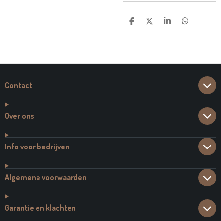
D
D
S
D
E
E
H
E
L
E
A
L
E
L
R
E
N
E
N
Contact
Over ons
Info voor bedrijven
Algemene voorwaarden
Garantie en klachten