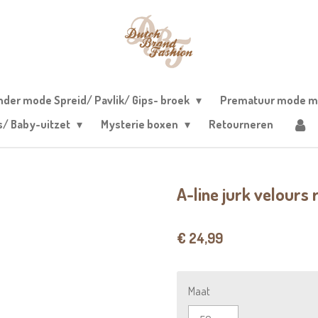
nder mode Spreid/ Pavlik/ Gips- broek
Prematuur mode m
s/ Baby-uitzet
Mysterie boxen
Retourneren
A-line jurk velours
€ 24,99
Maat