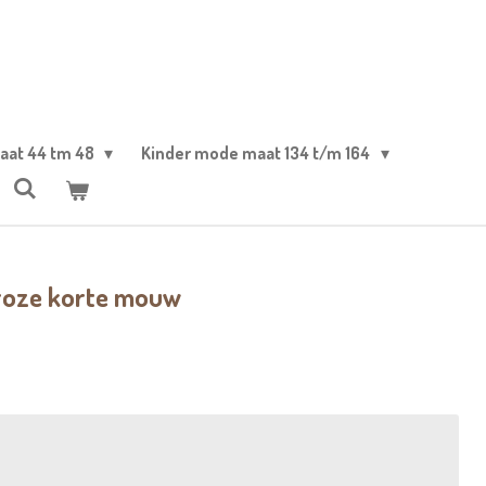
aat 44 tm 48
Kinder mode maat 134 t/m 164
 roze korte mouw