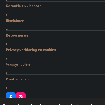
Garantie en klachten
Disclaimer
Retourneren
Privacy verklaring en cookies
Wassymbolen
Maattabellen
F
I
A
N
© 2021 - 2026 Dutch Brand Fashion