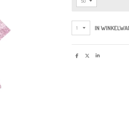
IN WINKELWA
D
D
S
E
E
H
L
E
A
E
L
R
N
E