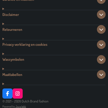
Disclaimer
Retourneren
Privacy verklaring en cookies
Wassymbolen
Maattabellen
F
I
A
N
© 2021 - 2026 Dutch Brand Fashion
C
S
Powered by
JouwWeb