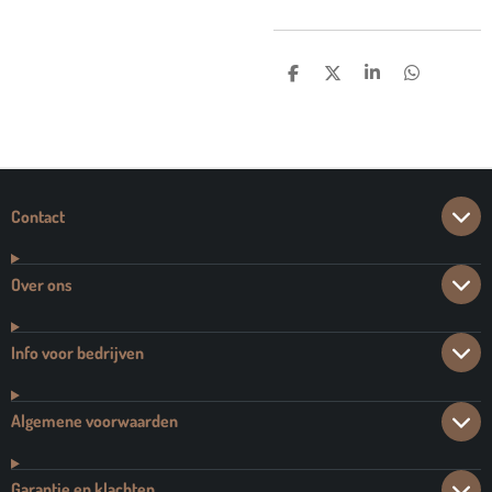
D
D
S
D
E
E
H
E
L
E
A
L
E
L
R
E
N
E
N
Contact
Over ons
Info voor bedrijven
Algemene voorwaarden
Garantie en klachten