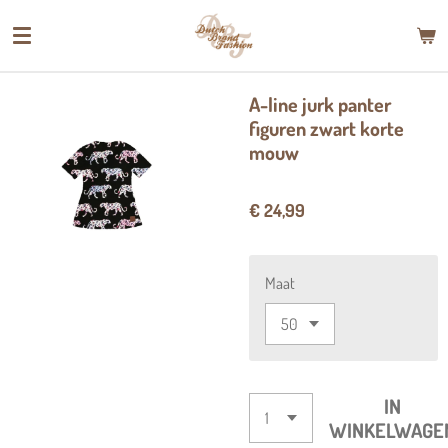
Ga
direct
naar
de
A-line jurk panter
hoofdinhoud
figuren zwart korte
mouw
€ 24,99
Maat
IN
WINKELWAGE