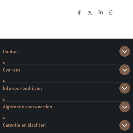
D
D
S
D
E
E
H
E
L
E
A
L
E
L
R
E
N
E
N
Contact
Over ons
Info voor bedrijven
Algemene voorwaarden
Garantie en klachten