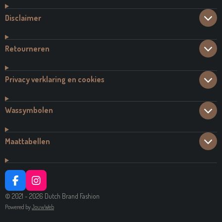
Disclaimer
Retourneren
Privacy verklaring en cookies
Wassymbolen
Maattabellen
F
I
A
N
© 2021 - 2026 Dutch Brand Fashion
C
S
Powered by
JouwWeb
E
T
B
A