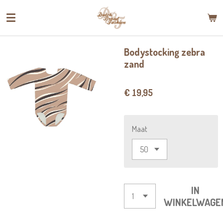
Ga
direct
naar
de
Bodystocking zebra
hoofdinhoud
zand
€ 19,95
Maat
IN
WINKELWAGE