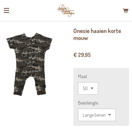
Ga
direct
naar
de
Onesie haaien korte
hoofdinhoud
mouw
€ 29,95
Maat
Beenlengte