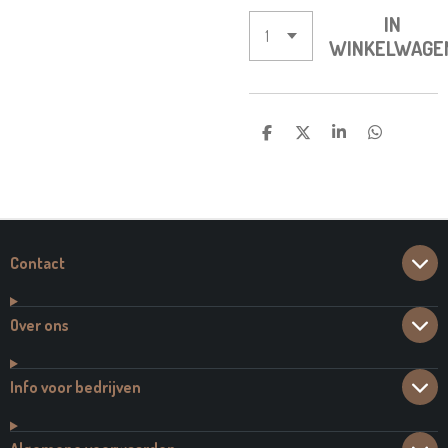
IN
WINKELWAGE
D
D
S
D
E
E
H
E
L
E
A
L
E
L
R
E
N
E
N
Contact
Over ons
Info voor bedrijven