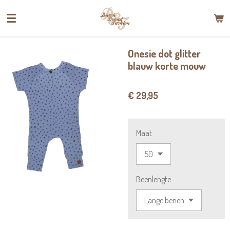
Ga
direct
naar
de
Onesie dot glitter
hoofdinhoud
blauw korte mouw
€ 29,95
Maat
Beenlengte