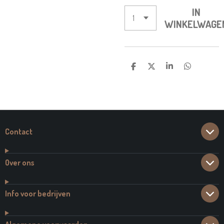
IN
WINKELWAGE
D
D
S
D
E
E
H
E
L
E
A
L
E
L
R
E
N
E
N
Contact
Over ons
Info voor bedrijven