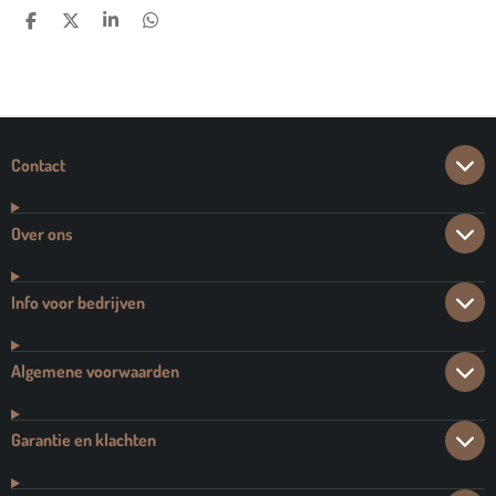
D
D
S
D
E
E
H
E
L
E
A
L
E
L
R
E
N
E
N
Contact
Over ons
Info voor bedrijven
Algemene voorwaarden
Garantie en klachten