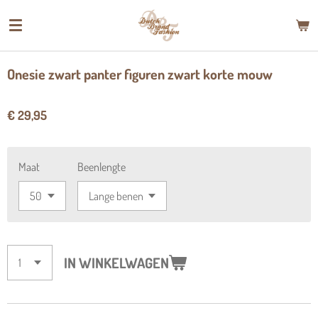
Ga
direct
naar
de
Onesie zwart panter figuren zwart korte mouw
hoofdinhoud
€ 29,95
Maat
Beenlengte
IN WINKELWAGEN