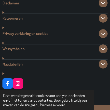
Disclaimer
Retourneren
Privacy verklaring en cookies
Wassymbolen
Maattabellen
F
I
A
N
© 2021 - 2026 Dutch Brand Fashion
C
S
Deze website gebruikt cookies voor analyse-doeleinden
Powered by
JouwWeb
E
T
en/of het tonen van advertenties. Door gebruik te blijven
B
A
maken van de site gaat u hiermee akkoord.
O
G