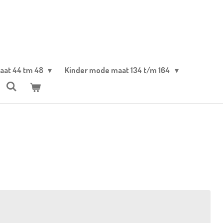
aat 44 tm 48
Kinder mode maat 134 t/m 164