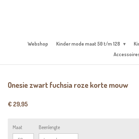
Ga
direct
naar
de
hoofdinhoud
Webshop
Kinder mode maat 50 t/m 128
Ki
Accessoire
Onesie zwart fuchsia roze korte mouw
€ 29,95
Maat
Beenlengte