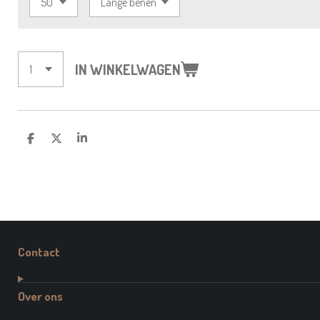
IN WINKELWAGEN
D
D
S
E
E
H
L
E
A
E
L
R
N
E
Contact
Over ons