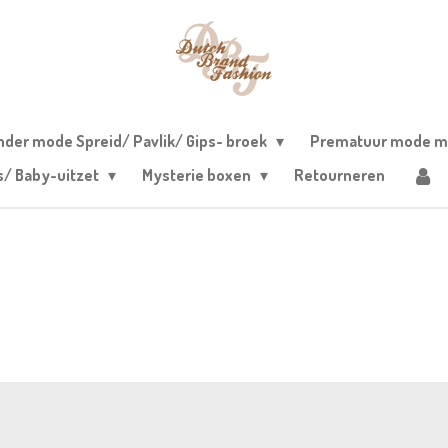
nder mode Spreid/ Pavlik/ Gips- broek
Prematuur mode m
s/ Baby-uitzet
Mysterie boxen
Retourneren