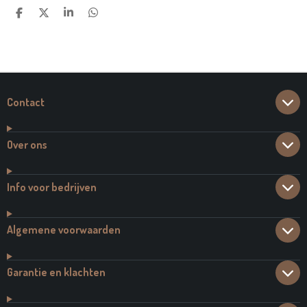
D
D
S
D
E
E
H
E
L
E
A
L
E
L
R
E
N
E
N
Contact
Over ons
Info voor bedrijven
Algemene voorwaarden
Garantie en klachten