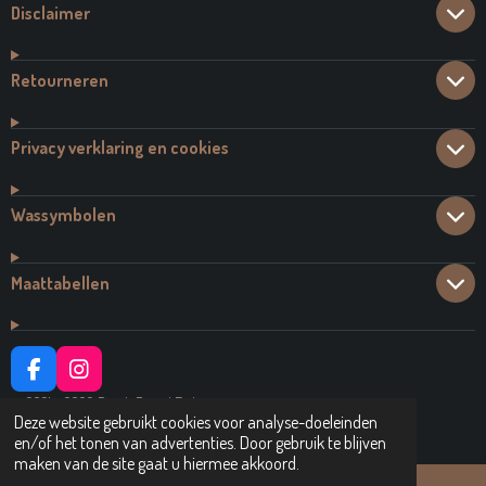
Disclaimer
Retourneren
Privacy verklaring en cookies
Wassymbolen
Maattabellen
F
I
A
N
© 2021 - 2026 Dutch Brand Fashion
C
S
Deze website gebruikt cookies voor analyse-doeleinden
Powered by
JouwWeb
E
T
en/of het tonen van advertenties. Door gebruik te blijven
B
A
maken van de site gaat u hiermee akkoord.
O
G