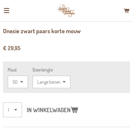
Ga
direct
naar
de
Onesie zwart paars korte mouw
hoofdinhoud
€ 29,95
Maat
Beenlengte
IN WINKELWAGEN