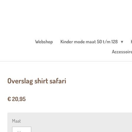
Ga
direct
naar
de
hoofdinhoud
Webshop
Kinder mode maat 50 t/m 128
Accessoir
Overslag shirt safari
€ 20,95
Maat