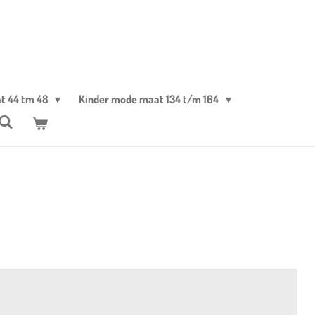
t 44 tm 48
Kinder mode maat 134 t/m 164