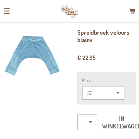
Ga
direct
naar
de
Spreidbroek velours
hoofdinhoud
blauw
€ 22,95
Maat
IN
WINKELWAGE