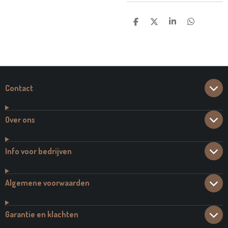
D
D
S
D
E
E
H
E
L
E
A
L
E
L
R
E
N
E
N
Contact
Over ons
Info voor bedrijven
Algemene voorwaarden
Garantie en klachten