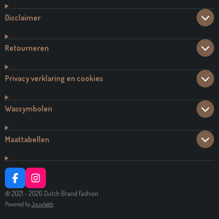
Disclaimer
Retourneren
Privacy verklaring en cookies
Wassymbolen
Maattabellen
F
I
A
N
© 2021 - 2026 Dutch Brand Fashion
C
S
Powered by
JouwWeb
E
T
B
A