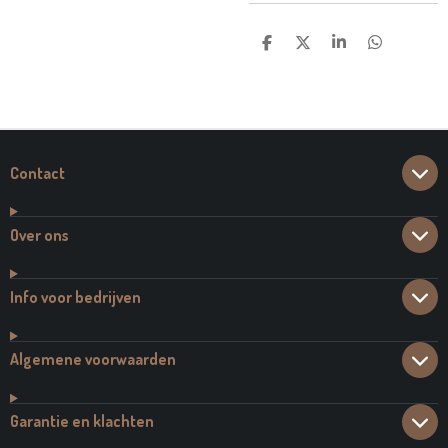
D
D
S
D
E
E
H
E
L
E
A
L
E
L
R
E
N
E
N
Contact
Over ons
Info voor bedrijven
Algemene voorwaarden
Garantie en klachten