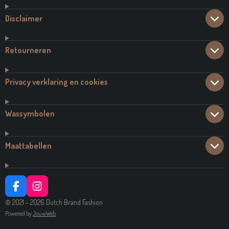
Disclaimer
Retourneren
Privacy verklaring en cookies
Wassymbolen
Maattabellen
F
I
A
N
© 2021 - 2026 Dutch Brand Fashion
C
S
Powered by
JouwWeb
E
T
B
A