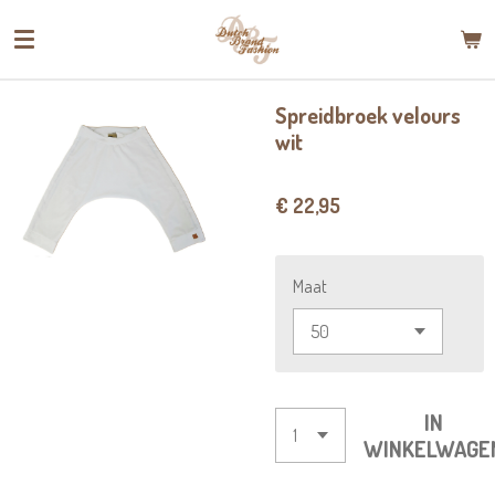
Ga
direct
naar
de
Spreidbroek velours
hoofdinhoud
wit
€ 22,95
Maat
IN
WINKELWAGE