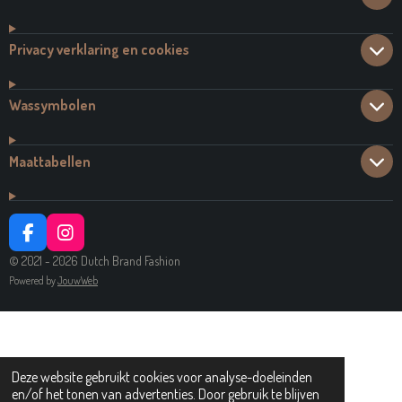
Privacy verklaring en cookies
Wassymbolen
Maattabellen
F
I
A
N
© 2021 - 2026 Dutch Brand Fashion
C
S
Powered by
JouwWeb
E
T
B
A
O
G
O
R
K
A
M
Deze website gebruikt cookies voor analyse-doeleinden
en/of het tonen van advertenties. Door gebruik te blijven