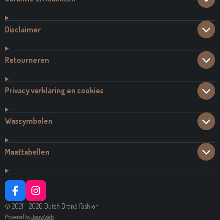
Disclaimer
Retourneren
Privacy verklaring en cookies
Wassymbolen
Maattabellen
F
I
A
N
© 2021 - 2026 Dutch Brand Fashion
C
S
Powered by
JouwWeb