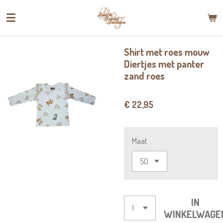
Ga
direct
naar
de
Shirt met roes mouw
hoofdinhoud
Diertjes met panter
zand roes
€ 22,95
Maat
IN
WINKELWAGE