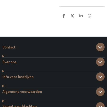
D
D
S
D
E
E
H
E
L
E
A
L
E
L
R
E
N
E
N
Contact
Over ons
Info voor bedrijven
Algemene voorwaarden
Garantie en klachten