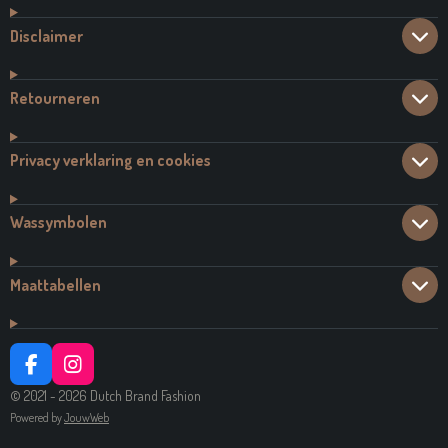
Disclaimer
Retourneren
Privacy verklaring en cookies
Wassymbolen
Maattabellen
F
I
A
N
© 2021 - 2026 Dutch Brand Fashion
C
S
Powered by
JouwWeb
E
T
B
A