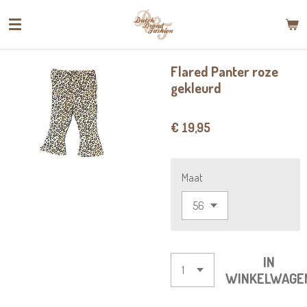
Ga
direct
naar
de
Flared Panter roze
hoofdinhoud
gekleurd
€ 19,95
Maat
IN
WINKELWAGE