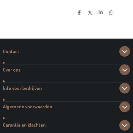
D
D
S
D
E
E
H
E
L
E
A
L
E
L
R
E
N
E
N
Contact
Over ons
Info voor bedrijven
Algemene voorwaarden
Garantie en klachten