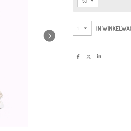
IN WINKELWA
D
D
S
E
E
H
L
E
A
E
L
R
N
E