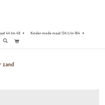
aat 44 tm 48
Kinder mode maat 134 t/m 164
r zand