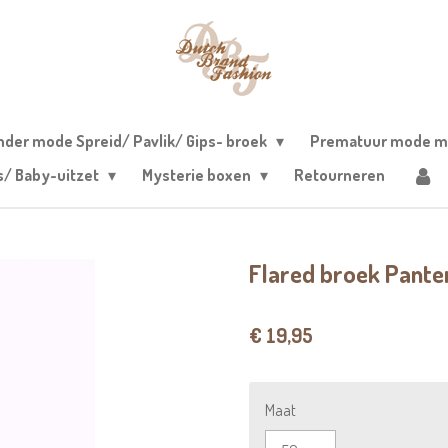
nder mode Spreid/ Pavlik/ Gips- broek
Prematuur mode m
s/ Baby-uitzet
Mysterie boxen
Retourneren
Flared broek Pante
€ 19,95
Maat