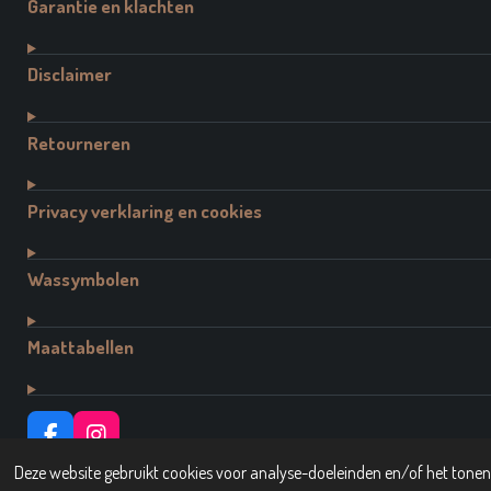
Garantie en klachten
Disclaimer
Retourneren
Privacy verklaring en cookies
Wassymbolen
Maattabellen
F
I
A
N
© 2021 - 2026 Dutch Brand Fashion
Deze website gebruikt cookies voor analyse-doeleinden en/of het tonen 
C
S