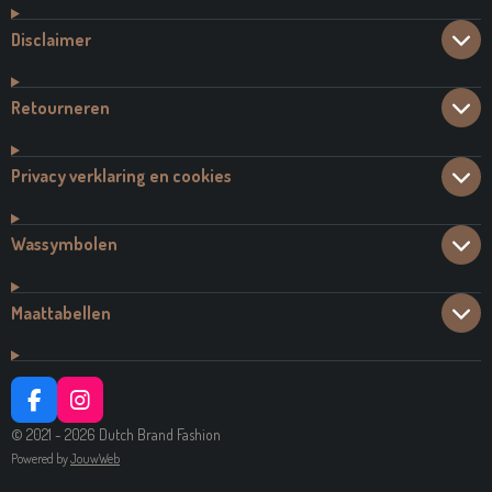
Disclaimer
Retourneren
Privacy verklaring en cookies
Wassymbolen
Maattabellen
F
I
A
N
© 2021 - 2026 Dutch Brand Fashion
C
S
Powered by
JouwWeb
E
T
B
A