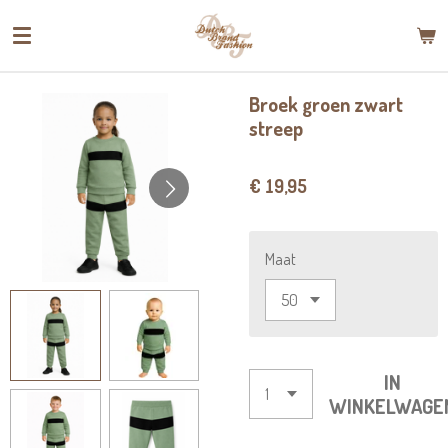
Ga
direct
naar
de
Broek groen zwart
hoofdinhoud
streep
€ 19,95
Maat
IN
WINKELWAGE