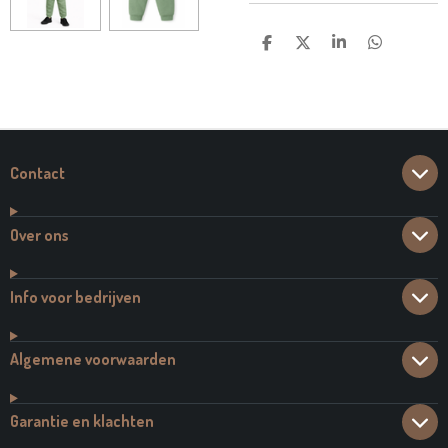
D
D
S
D
E
E
H
E
L
E
A
L
E
L
R
E
N
E
N
Contact
Over ons
Info voor bedrijven
Algemene voorwaarden
Garantie en klachten