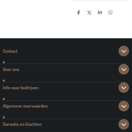
D
D
S
D
E
E
H
E
L
E
A
L
E
L
R
E
N
E
N
Contact
Over ons
Info voor bedrijven
Algemene voorwaarden
Garantie en klachten