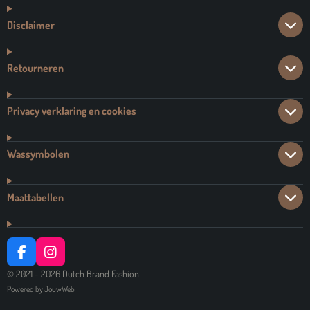
Disclaimer
Retourneren
Privacy verklaring en cookies
Wassymbolen
Maattabellen
F
I
A
N
© 2021 - 2026 Dutch Brand Fashion
C
S
Powered by
JouwWeb
E
T
B
A