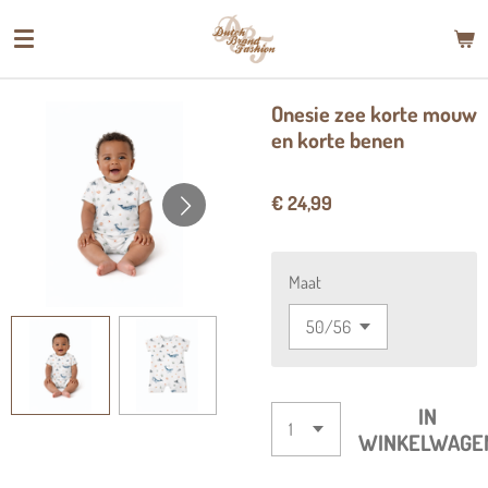
Ga
direct
naar
de
Onesie zee korte mouw
hoofdinhoud
en korte benen
€ 24,99
Maat
IN
WINKELWAGE