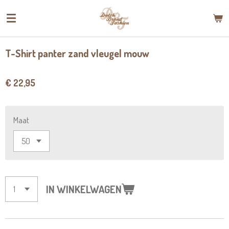
Ga
direct
naar
de
T-Shirt panter zand vleugel mouw
hoofdinhoud
€ 22,95
Maat
IN WINKELWAGEN