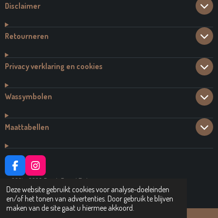
Disclaimer
Retourneren
Privacy verklaring en cookies
Wassymbolen
Maattabellen
F
I
A
N
© 2021 - 2026 Dutch Brand Fashion
C
S
Deze website gebruikt cookies voor analyse-doeleinden
Powered by
JouwWeb
E
T
en/of het tonen van advertenties. Door gebruik te blijven
B
A
maken van de site gaat u hiermee akkoord.
O
G