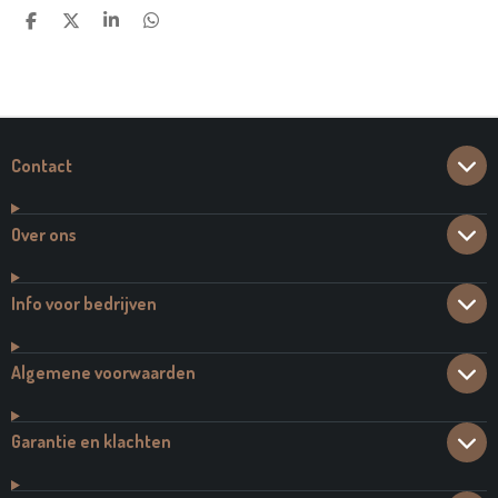
D
D
S
D
E
E
H
E
L
E
A
L
E
L
R
E
N
E
N
Contact
Over ons
Info voor bedrijven
Algemene voorwaarden
Garantie en klachten