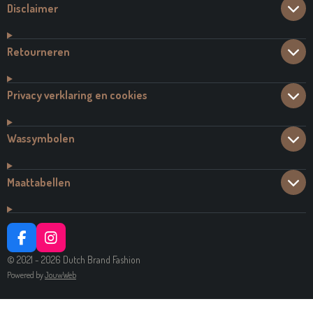
Disclaimer
Retourneren
Privacy verklaring en cookies
Wassymbolen
Maattabellen
F
I
A
N
© 2021 - 2026 Dutch Brand Fashion
C
S
Powered by
JouwWeb
E
T
B
A
O
G