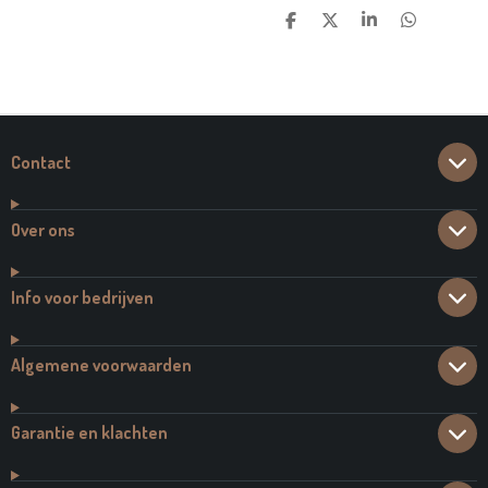
D
D
S
D
E
E
H
E
L
E
A
L
E
L
R
E
N
E
N
Contact
Over ons
Info voor bedrijven
Algemene voorwaarden
Garantie en klachten