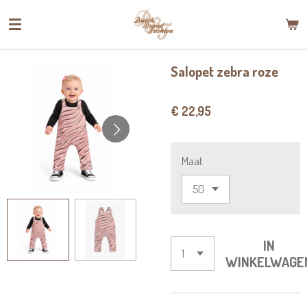
Ga
direct
naar
de
Salopet zebra roze
hoofdinhoud
€ 22,95
Maat
IN
WINKELWAGE