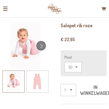
Ga
direct
naar
de
Salopet rib roze
hoofdinhoud
€ 22,95
Maat
IN
WINKELWAGE