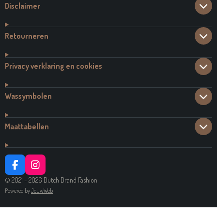
Disclaimer
Retourneren
Privacy verklaring en cookies
Wassymbolen
Maattabellen
F
I
A
N
© 2021 - 2026 Dutch Brand Fashion
C
S
Powered by
JouwWeb
E
T
B
A
O
G