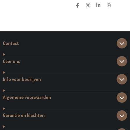
D
D
S
D
E
E
H
E
L
E
A
L
E
L
R
E
N
E
N
Contact
Over ons
Info voor bedrijven
Algemene voorwaarden
Garantie en klachten