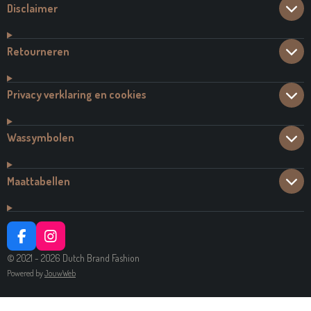
Disclaimer
Retourneren
Privacy verklaring en cookies
Wassymbolen
Maattabellen
F
I
A
N
© 2021 - 2026 Dutch Brand Fashion
C
S
Powered by
JouwWeb
E
T
B
A
O
G