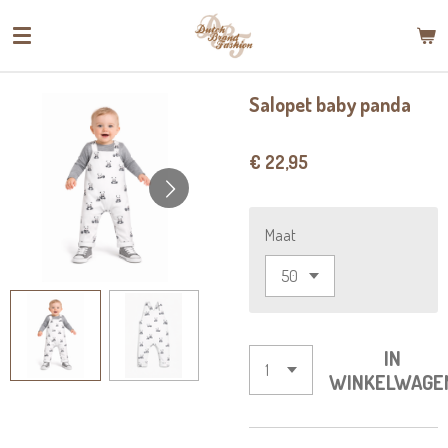
Ga
direct
naar
de
Salopet baby panda
hoofdinhoud
€ 22,95
Maat
IN
WINKELWAGE