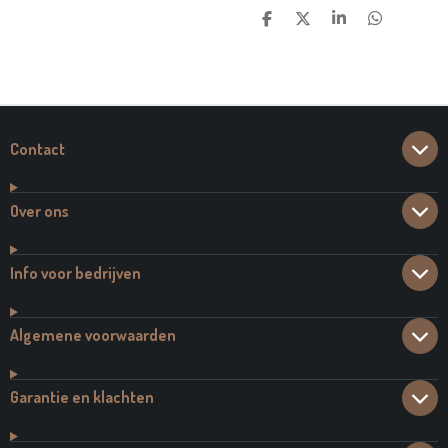
D
D
S
D
E
E
H
E
L
E
A
L
E
L
R
E
N
E
N
Contact
Over ons
Info voor bedrijven
Algemene voorwaarden
Garantie en klachten